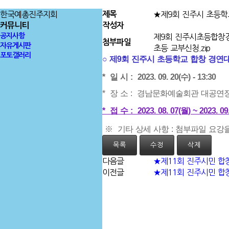
한국예총진주지회
제목
★제9회 진주시 초등학
커뮤니티
작성자
공지사항
제9회 진주시초등합창경
첨부파일
자유게시판
초등 교부신청.zip
포토갤러리
○
제9회
진주시 초등학교 합창 경연대
* 일 시 : 2023. 09. 20(수) - 13:30
* 장 소 : 경남문화예술회관 대공연
* 접 수 : 2023. 08. 07(월) ~ 2023.
※ 기타 상세 사항 : 첨부파일 요강
목록
수정
삭제
다음글
★제11회 진주시민 합
이전글
★제11회 진주시민 합